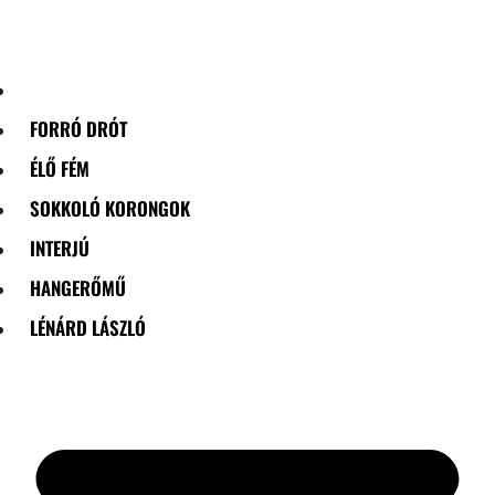
Skip
to
content
FORRÓ DRÓT
ÉLŐ FÉM
SOKKOLÓ KORONGOK
INTERJÚ
HANGERŐMŰ
LÉNÁRD LÁSZLÓ