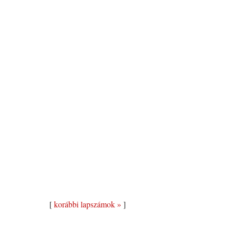
[
korábbi lapszámok »
]