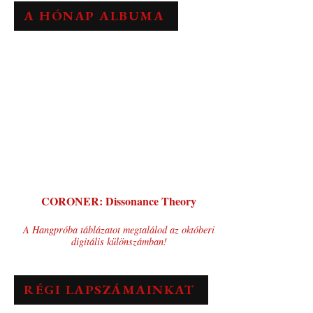
A HÓNAP ALBUMA
CORONER: Dissonance Theory
A Hangpróba táblázatot megtalálod az októberi
digitális különszámban!
RÉGI LAPSZÁMAINKAT