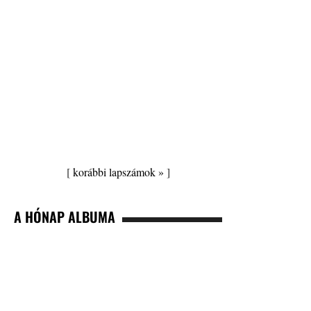
[
korábbi lapszámok »
]
A HÓNAP ALBUMA