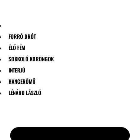
Skip
to
content
FORRÓ DRÓT
ÉLŐ FÉM
SOKKOLÓ KORONGOK
INTERJÚ
HANGERŐMŰ
LÉNÁRD LÁSZLÓ