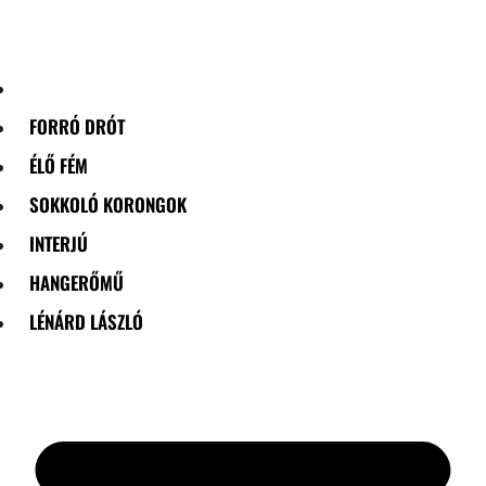
Skip
to
content
FORRÓ DRÓT
ÉLŐ FÉM
SOKKOLÓ KORONGOK
INTERJÚ
HANGERŐMŰ
LÉNÁRD LÁSZLÓ