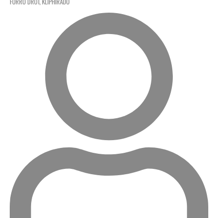
FORRÓ DRÓT
,
KLIPHÍRADÓ