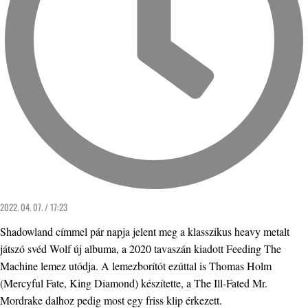
2022. 04. 07. / 17:23
Shadowland címmel pár napja jelent meg a klasszikus heavy metalt
játszó svéd Wolf új albuma, a 2020 tavaszán kiadott Feeding The
Machine lemez utódja. A lemezborítót ezúttal is Thomas Holm
(Mercyful Fate, King Diamond) készítette, a The Ill-Fated Mr.
Mordrake dalhoz pedig most egy friss klip érkezett.