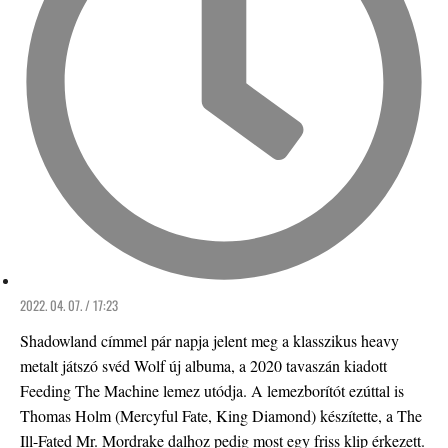
2022. 04. 07. / 17:23
Shadowland címmel pár napja jelent meg a klasszikus heavy
metalt játszó svéd Wolf új albuma, a 2020 tavaszán kiadott
Feeding The Machine lemez utódja. A lemezborítót ezúttal is
Thomas Holm (Mercyful Fate, King Diamond) készítette, a The
Ill-Fated Mr. Mordrake dalhoz pedig most egy friss klip érkezett.