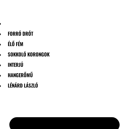
Skip
to
content
FORRÓ DRÓT
ÉLŐ FÉM
SOKKOLÓ KORONGOK
INTERJÚ
HANGERŐMŰ
LÉNÁRD LÁSZLÓ