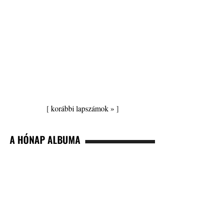
[
korábbi lapszámok »
]
A HÓNAP ALBUMA