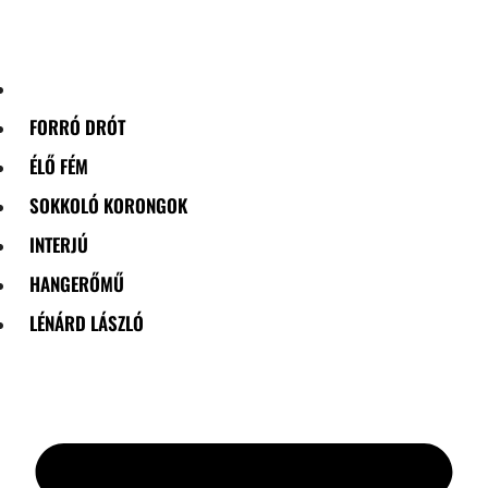
Skip
to
content
FORRÓ DRÓT
ÉLŐ FÉM
SOKKOLÓ KORONGOK
INTERJÚ
HANGERŐMŰ
LÉNÁRD LÁSZLÓ