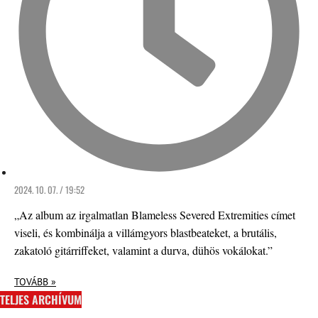
2024. 10. 07. / 19:52
„Az album az irgalmatlan Blameless Severed Extremities címet
viseli, és kombinálja a villámgyors blastbeateket, a brutális,
zakatoló gitárriffeket, valamint a durva, dühös vokálokat.”
TOVÁBB »
TELJES ARCHÍVUM