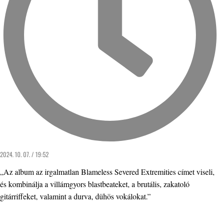
2024. 10. 07. / 19:52
„Az album az irgalmatlan Blameless Severed Extremities címet viseli,
és kombinálja a villámgyors blastbeateket, a brutális, zakatoló
gitárriffeket, valamint a durva, dühös vokálokat.”