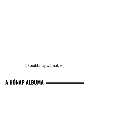
[
korábbi lapszámok »
]
A HÓNAP ALBUMA