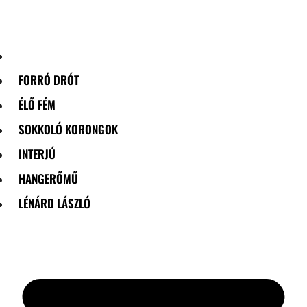
Skip
to
content
FORRÓ DRÓT
ÉLŐ FÉM
SOKKOLÓ KORONGOK
INTERJÚ
HANGERŐMŰ
LÉNÁRD LÁSZLÓ