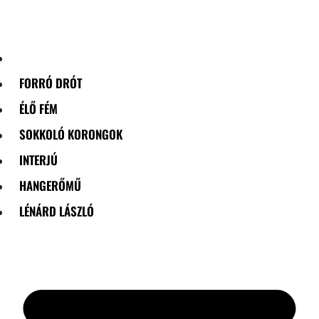
Skip
to
content
FORRÓ DRÓT
ÉLŐ FÉM
SOKKOLÓ KORONGOK
INTERJÚ
HANGERŐMŰ
LÉNÁRD LÁSZLÓ