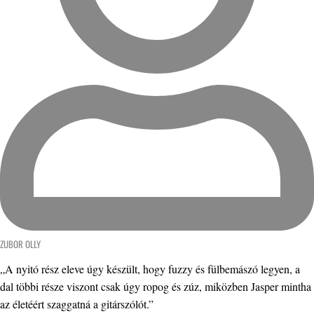
ZUBOR OLLY
„A nyitó rész eleve úgy készült, hogy fuzzy és fülbemászó legyen, a
dal többi része viszont csak úgy ropog és zúz, miközben Jasper mintha
az életéért szaggatná a gitárszólót.”