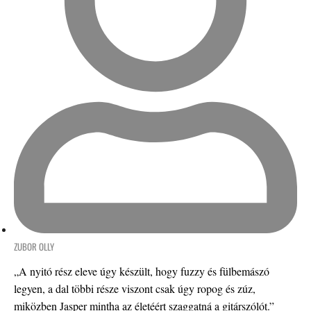
ZUBOR OLLY
„A nyitó rész eleve úgy készült, hogy fuzzy és fülbemászó
legyen, a dal többi része viszont csak úgy ropog és zúz,
miközben Jasper mintha az életéért szaggatná a gitárszólót.”