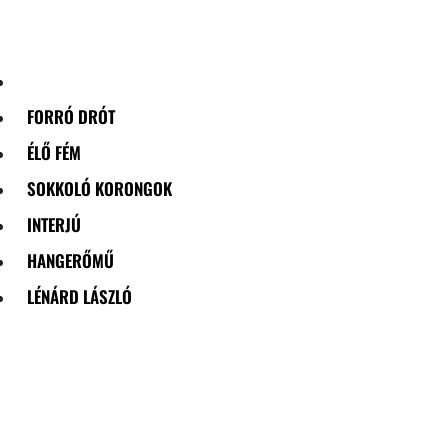
Skip
to
content
FORRÓ DRÓT
ÉLŐ FÉM
SOKKOLÓ KORONGOK
INTERJÚ
HANGERŐMŰ
LÉNÁRD LÁSZLÓ