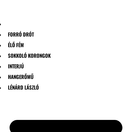
Skip
to
content
FORRÓ DRÓT
ÉLŐ FÉM
SOKKOLÓ KORONGOK
INTERJÚ
HANGERŐMŰ
LÉNÁRD LÁSZLÓ