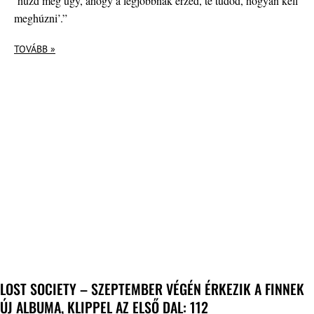
’húzd meg úgy, ahogy a legjobbnak érzed, te tudod, hogyan kell
meghúzni’.”
TOVÁBB »
LOST SOCIETY – SZEPTEMBER VÉGÉN ÉRKEZIK A FINNEK
ÚJ ALBUMA, KLIPPEL AZ ELSŐ DAL: 112