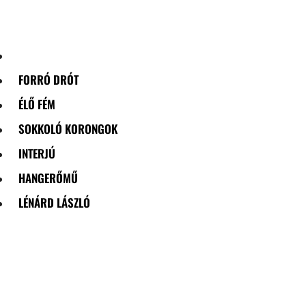
Skip
to
content
FORRÓ DRÓT
ÉLŐ FÉM
SOKKOLÓ KORONGOK
INTERJÚ
HANGERŐMŰ
LÉNÁRD LÁSZLÓ