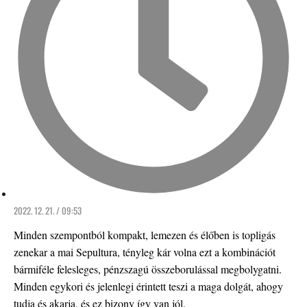
2022. 12. 21. / 09:53
Minden szempontból kompakt, lemezen és élőben is topligás
zenekar a mai Sepultura, tényleg kár volna ezt a kombinációt
bármiféle felesleges, pénzszagú összeborulással megbolygatni.
Minden egykori és jelenlegi érintett teszi a maga dolgát, ahogy
tudja és akarja, és ez bizony így van jól.