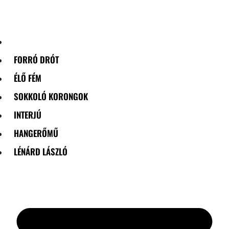
Skip
to
content
FORRÓ DRÓT
ÉLŐ FÉM
SOKKOLÓ KORONGOK
INTERJÚ
HANGERŐMŰ
LÉNÁRD LÁSZLÓ