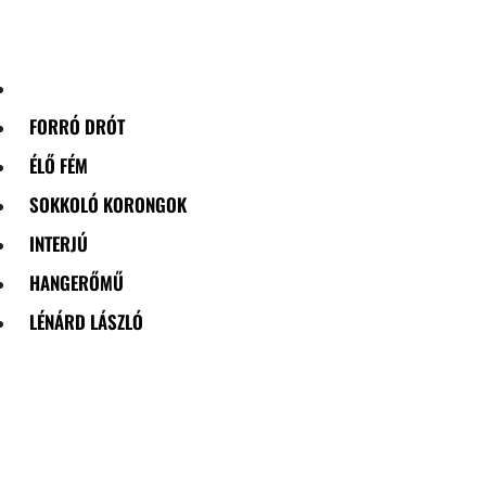
Skip
to
content
FORRÓ DRÓT
ÉLŐ FÉM
SOKKOLÓ KORONGOK
INTERJÚ
HANGERŐMŰ
LÉNÁRD LÁSZLÓ