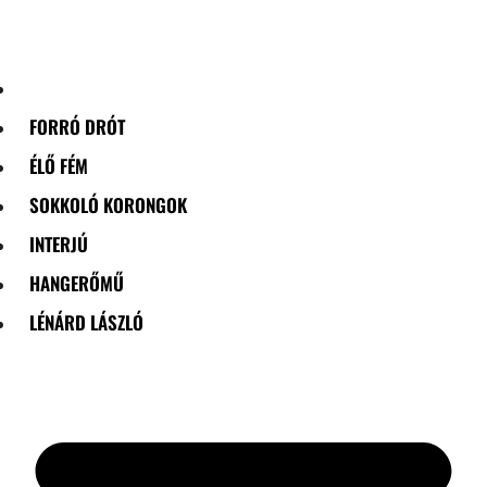
Skip
to
content
FORRÓ DRÓT
ÉLŐ FÉM
SOKKOLÓ KORONGOK
INTERJÚ
HANGERŐMŰ
LÉNÁRD LÁSZLÓ