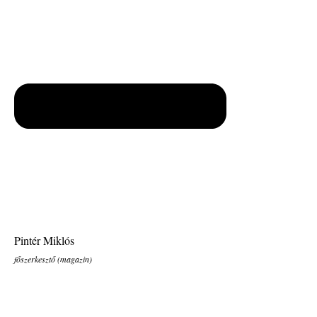
Pintér Miklós
főszerkesztő (magazin)