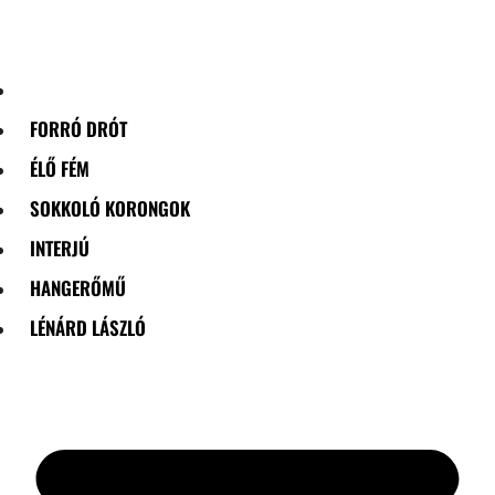
Skip
to
content
FORRÓ DRÓT
ÉLŐ FÉM
SOKKOLÓ KORONGOK
INTERJÚ
HANGERŐMŰ
LÉNÁRD LÁSZLÓ