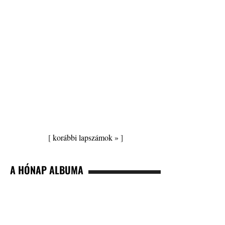
[
korábbi lapszámok »
]
A HÓNAP ALBUMA