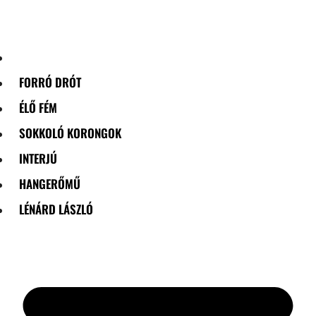
Skip
to
content
FORRÓ DRÓT
ÉLŐ FÉM
SOKKOLÓ KORONGOK
INTERJÚ
HANGERŐMŰ
LÉNÁRD LÁSZLÓ