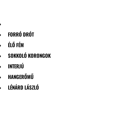
Skip
to
content
FORRÓ DRÓT
ÉLŐ FÉM
SOKKOLÓ KORONGOK
INTERJÚ
HANGERŐMŰ
LÉNÁRD LÁSZLÓ