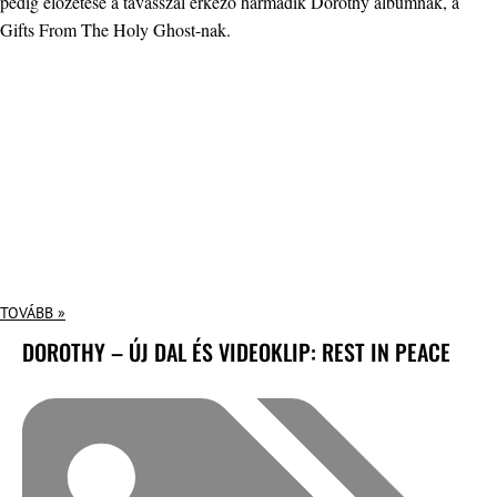
pedig előzetese a tavasszal érkező harmadik Dorothy albumnak, a
Gifts From The Holy Ghost-nak.
TOVÁBB »
DOROTHY – ÚJ DAL ÉS VIDEOKLIP: REST IN PEACE