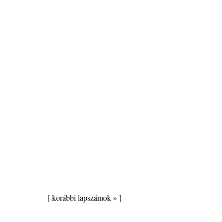
[
korábbi lapszámok »
]