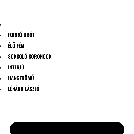
Skip
to
content
FORRÓ DRÓT
ÉLŐ FÉM
SOKKOLÓ KORONGOK
INTERJÚ
HANGERŐMŰ
LÉNÁRD LÁSZLÓ