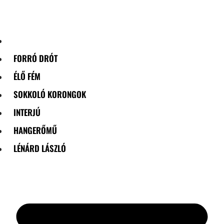
Skip
to
content
FORRÓ DRÓT
ÉLŐ FÉM
SOKKOLÓ KORONGOK
INTERJÚ
HANGERŐMŰ
LÉNÁRD LÁSZLÓ