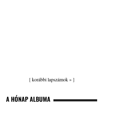
[
korábbi lapszámok »
]
A HÓNAP ALBUMA