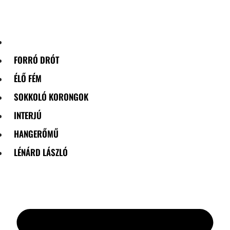
Skip
to
content
FORRÓ DRÓT
ÉLŐ FÉM
SOKKOLÓ KORONGOK
INTERJÚ
HANGERŐMŰ
LÉNÁRD LÁSZLÓ