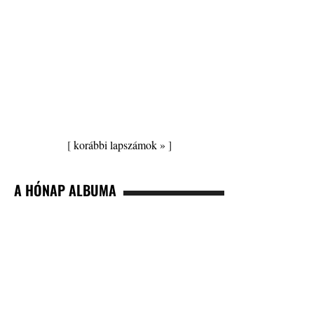
[
korábbi lapszámok »
]
A HÓNAP ALBUMA