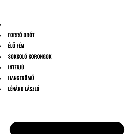
Skip
to
content
FORRÓ DRÓT
ÉLŐ FÉM
SOKKOLÓ KORONGOK
INTERJÚ
HANGERŐMŰ
LÉNÁRD LÁSZLÓ