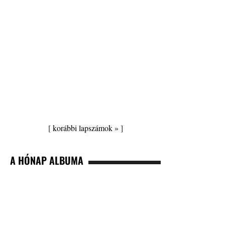
[
korábbi lapszámok »
]
A HÓNAP ALBUMA