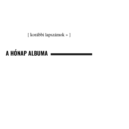
[
korábbi lapszámok »
]
A HÓNAP ALBUMA