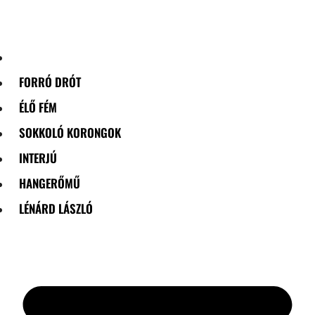
Skip
to
content
FORRÓ DRÓT
ÉLŐ FÉM
SOKKOLÓ KORONGOK
INTERJÚ
HANGERŐMŰ
LÉNÁRD LÁSZLÓ