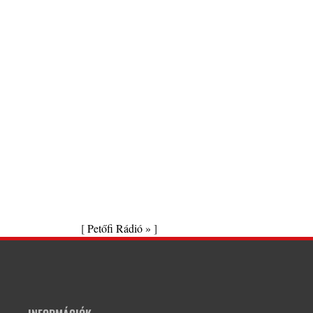
[
Petőfi Rádió »
]