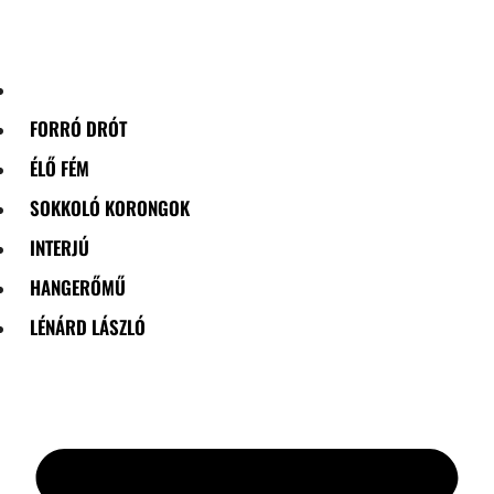
Skip
to
content
FORRÓ DRÓT
ÉLŐ FÉM
SOKKOLÓ KORONGOK
INTERJÚ
HANGERŐMŰ
LÉNÁRD LÁSZLÓ