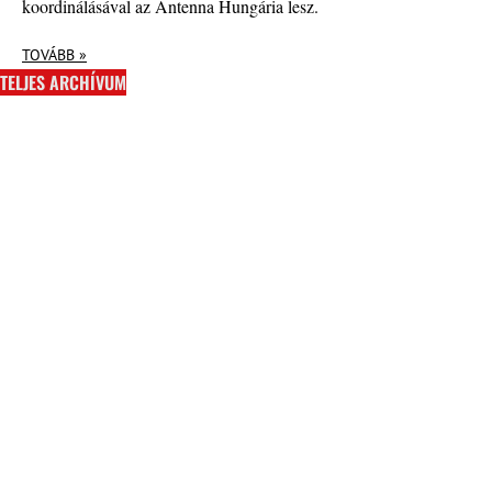
koordinálásával az Antenna Hungária lesz.
TOVÁBB »
TELJES ARCHÍVUM