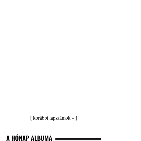
[
korábbi lapszámok »
]
A HÓNAP ALBUMA