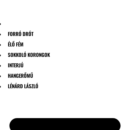
Skip
to
content
FORRÓ DRÓT
ÉLŐ FÉM
SOKKOLÓ KORONGOK
INTERJÚ
HANGERŐMŰ
LÉNÁRD LÁSZLÓ