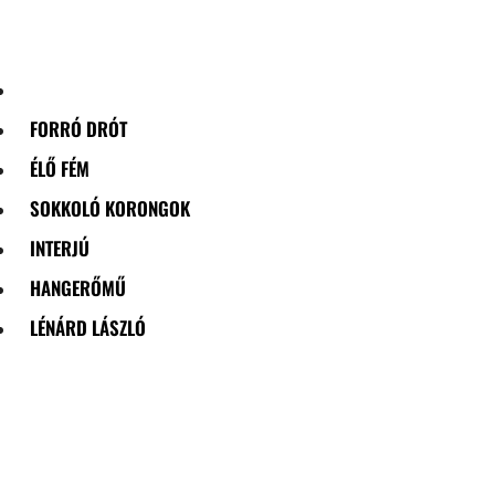
Skip
to
content
FORRÓ DRÓT
ÉLŐ FÉM
SOKKOLÓ KORONGOK
INTERJÚ
HANGERŐMŰ
LÉNÁRD LÁSZLÓ