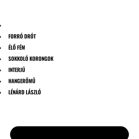
Skip
to
content
FORRÓ DRÓT
ÉLŐ FÉM
SOKKOLÓ KORONGOK
INTERJÚ
HANGERŐMŰ
LÉNÁRD LÁSZLÓ