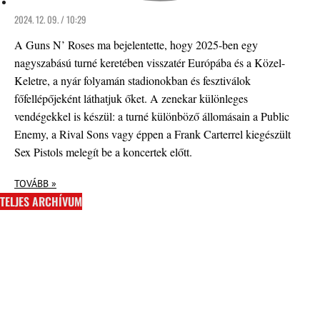
2024. 12. 09. / 10:29
A Guns N’ Roses ma bejelentette, hogy 2025-ben egy
nagyszabású turné keretében visszatér Európába és a Közel-
Keletre, a nyár folyamán stadionokban és fesztiválok
főfellépőjeként láthatjuk őket. A zenekar különleges
vendégekkel is készül: a turné különböző állomásain a Public
Enemy, a Rival Sons vagy éppen a Frank Carterrel kiegészült
Sex Pistols melegít be a koncertek előtt.
TOVÁBB »
TELJES ARCHÍVUM