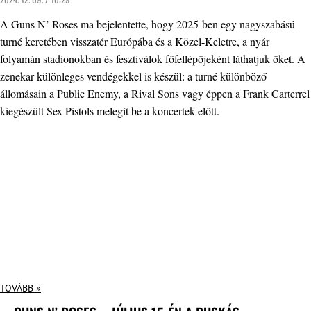
A Guns N’ Roses ma bejelentette, hogy 2025-ben egy nagyszabású
turné keretében visszatér Európába és a Közel-Keletre, a nyár
folyamán stadionokban és fesztiválok főfellépőjeként láthatjuk őket. A
zenekar különleges vendégekkel is készül: a turné különböző
állomásain a Public Enemy, a Rival Sons vagy éppen a Frank Carterrel
kiegészült Sex Pistols melegít be a koncertek előtt.
TOVÁBB »