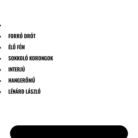
Skip
to
content
FORRÓ DRÓT
ÉLŐ FÉM
SOKKOLÓ KORONGOK
INTERJÚ
HANGERŐMŰ
LÉNÁRD LÁSZLÓ