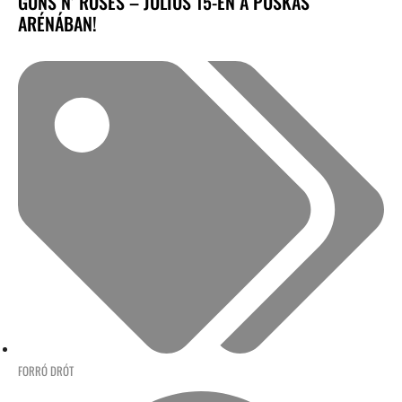
GUNS N’ ROSES – JÚLIUS 15-ÉN A PUSKÁS
ARÉNÁBAN!
FORRÓ DRÓT