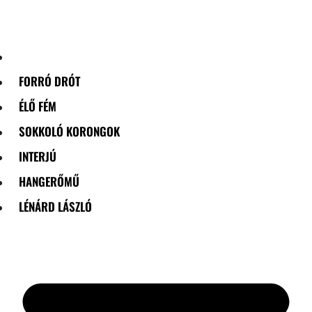
Skip
to
content
FORRÓ DRÓT
ÉLŐ FÉM
SOKKOLÓ KORONGOK
INTERJÚ
HANGERŐMŰ
LÉNÁRD LÁSZLÓ