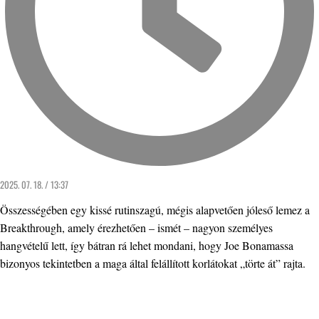
2025. 07. 18. / 13:37
Összességében egy kissé rutinszagú, mégis alapvetően jóleső lemez a
Breakthrough, amely érezhetően – ismét – nagyon személyes
hangvételű lett, így bátran rá lehet mondani, hogy Joe Bonamassa
bizonyos tekintetben a maga által felállított korlátokat „törte át” rajta.