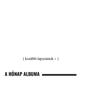
[
korábbi lapszámok »
]
A HÓNAP ALBUMA