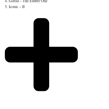
4. Gorod – The Ember One
5. Iconic – II