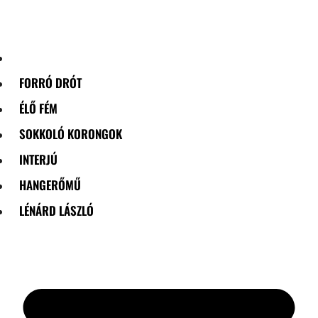
Skip
to
content
FORRÓ DRÓT
ÉLŐ FÉM
SOKKOLÓ KORONGOK
INTERJÚ
HANGERŐMŰ
LÉNÁRD LÁSZLÓ