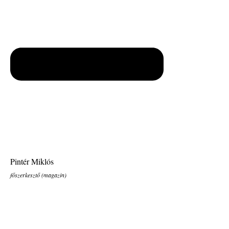
Pintér Miklós
főszerkesztő (magazin)