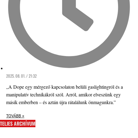
2025. 08. 01. / 21:32
„A Dope egy mérgező kapcsolaton belüli gaslightingról és a
manipulatív technikákról szól. Arról, amikor elveszünk egy
másik emberben – és aztán újra rátalálunk önmagunkra.”
TOVÁBB »
TELJES ARCHÍVUM