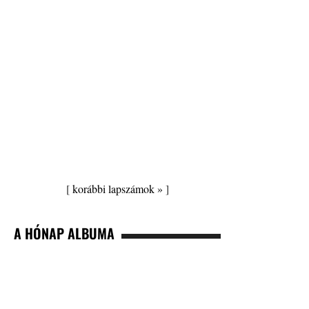
[
korábbi lapszámok »
]
A HÓNAP ALBUMA