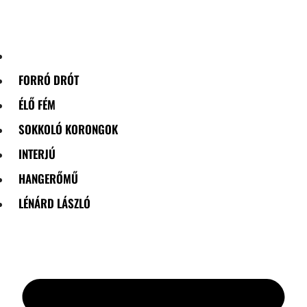
Skip
to
content
FORRÓ DRÓT
ÉLŐ FÉM
SOKKOLÓ KORONGOK
INTERJÚ
HANGERŐMŰ
LÉNÁRD LÁSZLÓ