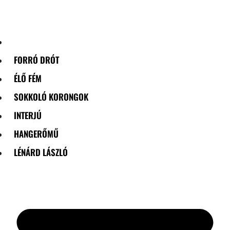
Skip
to
content
FORRÓ DRÓT
ÉLŐ FÉM
SOKKOLÓ KORONGOK
INTERJÚ
HANGERŐMŰ
LÉNÁRD LÁSZLÓ