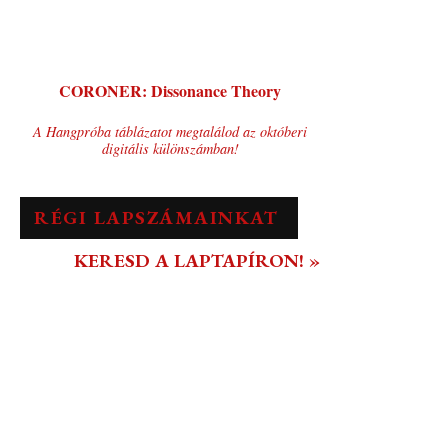
CORONER: Dissonance Theory
A Hangpróba táblázatot megtalálod az októberi
digitális különszámban!
RÉGI LAPSZÁMAINKAT
KERESD A LAPTAPÍRON! »