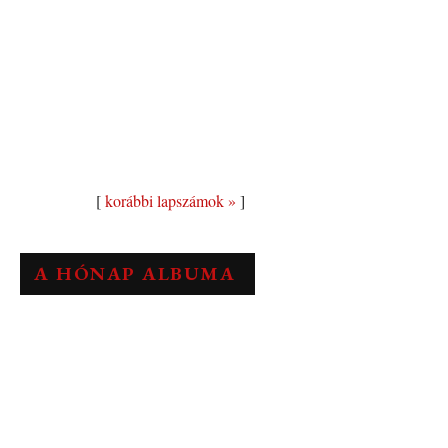
[
korábbi lapszámok »
]
A HÓNAP ALBUMA