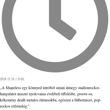
2024. 12. 19. / 21:05
„A Shapeless egy könnyed intróból simán átmegy stadionrockos
hangulatot árasztó nyolcvanas évekbeli riffelésbe, groove-os,
kőkemény death metalos ritmusokba, egészen a fülbemászó, pop-
rockos refrénekig.”