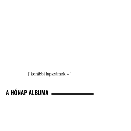
[
korábbi lapszámok »
]
A HÓNAP ALBUMA