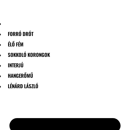
Skip
to
content
FORRÓ DRÓT
ÉLŐ FÉM
SOKKOLÓ KORONGOK
INTERJÚ
HANGERŐMŰ
LÉNÁRD LÁSZLÓ