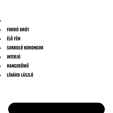
Skip
to
content
FORRÓ DRÓT
ÉLŐ FÉM
SOKKOLÓ KORONGOK
INTERJÚ
HANGERŐMŰ
LÉNÁRD LÁSZLÓ