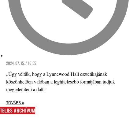
2024. 07. 15. / 16:55
„Úgy véltük, hogy a Lynnewood Hall esztétikájának
köszönhetően valóban a leghitelesebb formájában tudjuk
megjeleníteni a dalt.”
TOVÁBB »
TELJES ARCHÍVUM