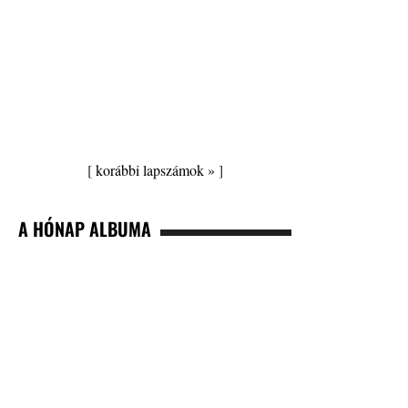
[
korábbi lapszámok »
]
A HÓNAP ALBUMA