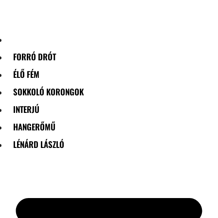
Skip
to
content
FORRÓ DRÓT
ÉLŐ FÉM
SOKKOLÓ KORONGOK
INTERJÚ
HANGERŐMŰ
LÉNÁRD LÁSZLÓ