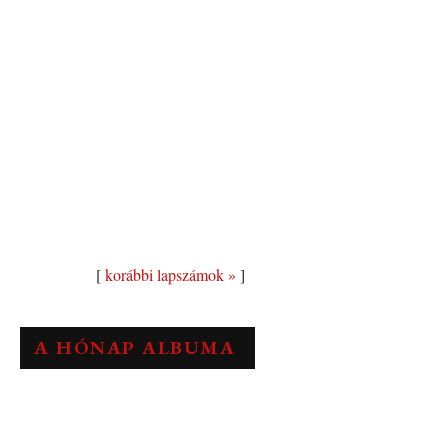
[
korábbi lapszámok »
]
A HÓNAP ALBUMA