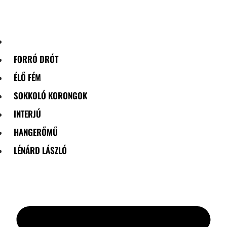
Skip
to
content
FORRÓ DRÓT
ÉLŐ FÉM
SOKKOLÓ KORONGOK
INTERJÚ
HANGERŐMŰ
LÉNÁRD LÁSZLÓ