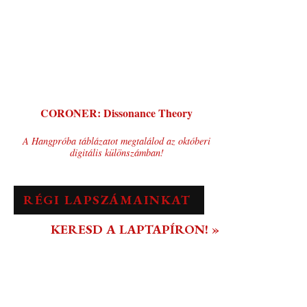
CORONER: Dissonance Theory
A Hangpróba táblázatot megtalálod az októberi
digitális különszámban!
RÉGI LAPSZÁMAINKAT
KERESD A LAPTAPÍRON! »