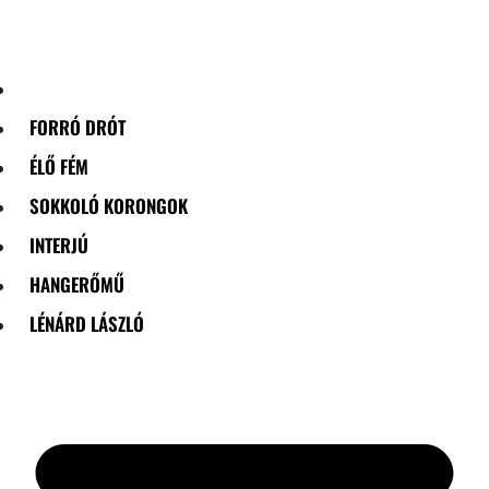
Skip
to
content
FORRÓ DRÓT
ÉLŐ FÉM
SOKKOLÓ KORONGOK
INTERJÚ
HANGERŐMŰ
LÉNÁRD LÁSZLÓ