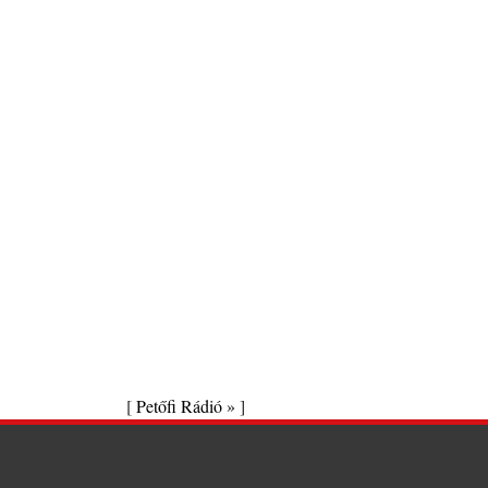
[
Petőfi Rádió »
]