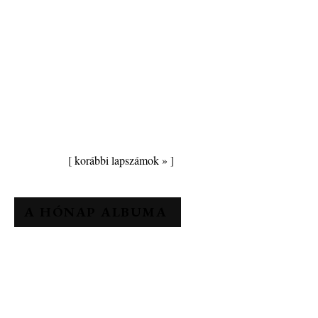
[
korábbi lapszámok »
]
A HÓNAP ALBUMA