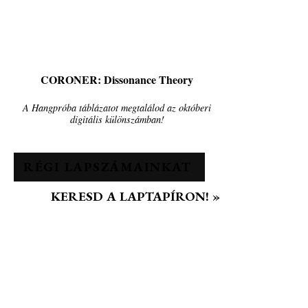
CORONER: Dissonance Theory
A Hangpróba táblázatot megtalálod az októberi
digitális különszámban!
RÉGI LAPSZÁMAINKAT
KERESD A LAPTAPÍRON! »