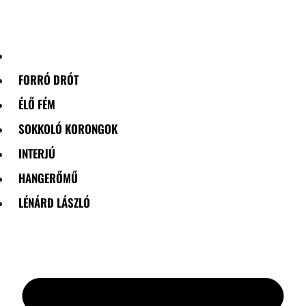
Skip
to
content
FORRÓ DRÓT
ÉLŐ FÉM
SOKKOLÓ KORONGOK
INTERJÚ
HANGERŐMŰ
LÉNÁRD LÁSZLÓ