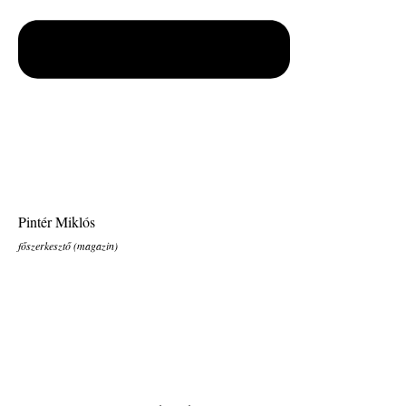
Pintér Miklós
főszerkesztő (magazin)