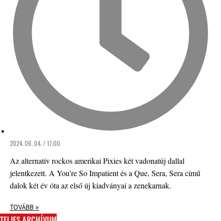
2024. 06. 04. / 17:00
Az alternatív rockos amerikai Pixies két vadonatúj dallal
jelentkezett. A You’re So Impatient és a Que, Sera, Sera című
dalok két év óta az első új kiadványai a zenekarnak.
TOVÁBB »
TELJES ARCHÍVUM