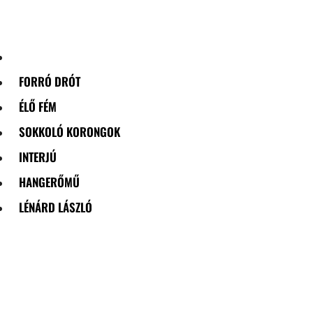
Skip
to
content
FORRÓ DRÓT
ÉLŐ FÉM
SOKKOLÓ KORONGOK
INTERJÚ
HANGERŐMŰ
LÉNÁRD LÁSZLÓ