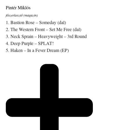
Pintér Miklós
főszerkesztő (magazin)
1. Bastion Rose – Someday (dal)
2. The Western Front – Set Me Free (dal)
3. Neck Sprain – Heavyweight – 3rd Round
4. Deep Purple – SPLAT!
5. Haken – In a Fever Dream (EP)