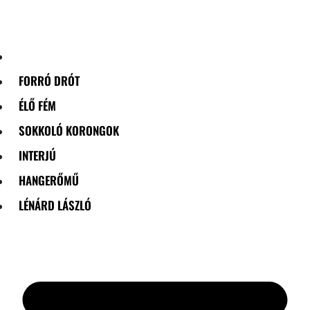
Skip
to
content
FORRÓ DRÓT
ÉLŐ FÉM
SOKKOLÓ KORONGOK
INTERJÚ
HANGERŐMŰ
LÉNÁRD LÁSZLÓ