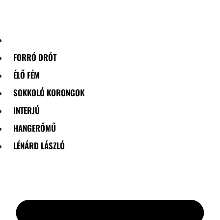
Skip
to
content
FORRÓ DRÓT
ÉLŐ FÉM
SOKKOLÓ KORONGOK
INTERJÚ
HANGERŐMŰ
LÉNÁRD LÁSZLÓ