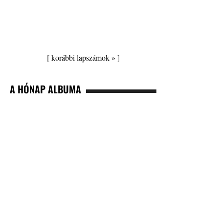
[
korábbi lapszámok »
]
A HÓNAP ALBUMA