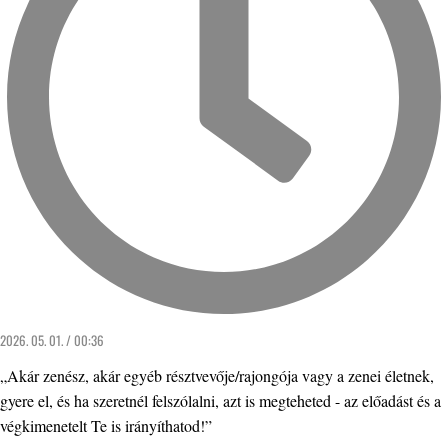
2026. 05. 01. / 00:36
„Akár zenész, akár egyéb résztvevője/rajongója vagy a zenei életnek,
gyere el, és ha szeretnél felszólalni, azt is megteheted - az előadást és a
végkimenetelt Te is irányíthatod!”