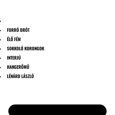
Skip
to
content
FORRÓ DRÓT
ÉLŐ FÉM
SOKKOLÓ KORONGOK
INTERJÚ
HANGERŐMŰ
LÉNÁRD LÁSZLÓ