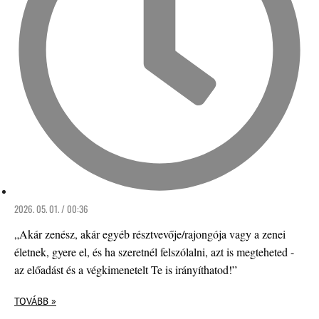
2026. 05. 01. / 00:36
„Akár zenész, akár egyéb résztvevője/rajongója vagy a zenei
életnek, gyere el, és ha szeretnél felszólalni, azt is megteheted -
az előadást és a végkimenetelt Te is irányíthatod!”
TOVÁBB »