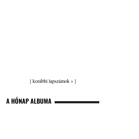
[
korábbi lapszámok »
]
A HÓNAP ALBUMA