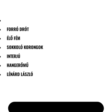
Skip
to
content
FORRÓ DRÓT
ÉLŐ FÉM
SOKKOLÓ KORONGOK
INTERJÚ
HANGERŐMŰ
LÉNÁRD LÁSZLÓ