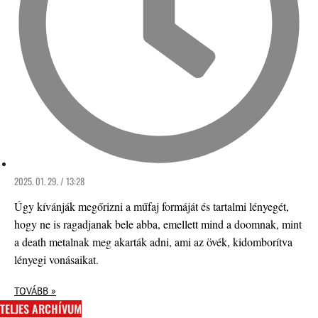
2025. 01. 29. / 13:28
Úgy kívánják megőrizni a műfaj formáját és tartalmi lényegét,
hogy ne is ragadjanak bele abba, emellett mind a doomnak, mint
a death metalnak meg akarták adni, ami az övék, kidomborítva
lényegi vonásaikat.
TOVÁBB »
TELJES ARCHÍVUM