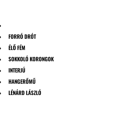
Skip
to
content
FORRÓ DRÓT
ÉLŐ FÉM
SOKKOLÓ KORONGOK
INTERJÚ
HANGERŐMŰ
LÉNÁRD LÁSZLÓ