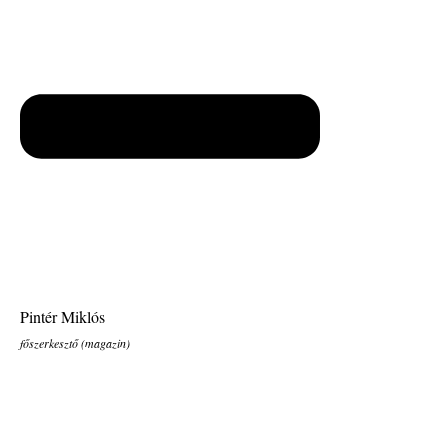
Pintér Miklós
főszerkesztő (magazin)