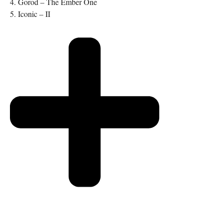
4. Gorod – The Ember One
5. Iconic – II