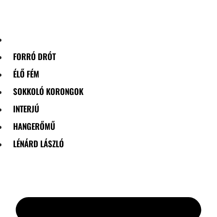
Skip
to
content
FORRÓ DRÓT
ÉLŐ FÉM
SOKKOLÓ KORONGOK
INTERJÚ
HANGERŐMŰ
LÉNÁRD LÁSZLÓ