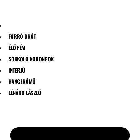
Skip
to
content
FORRÓ DRÓT
ÉLŐ FÉM
SOKKOLÓ KORONGOK
INTERJÚ
HANGERŐMŰ
LÉNÁRD LÁSZLÓ