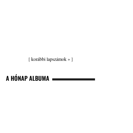
[
korábbi lapszámok »
]
A HÓNAP ALBUMA