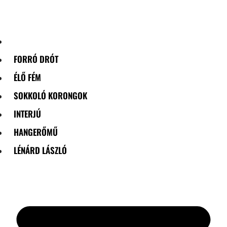
Skip
to
content
FORRÓ DRÓT
ÉLŐ FÉM
SOKKOLÓ KORONGOK
INTERJÚ
HANGERŐMŰ
LÉNÁRD LÁSZLÓ