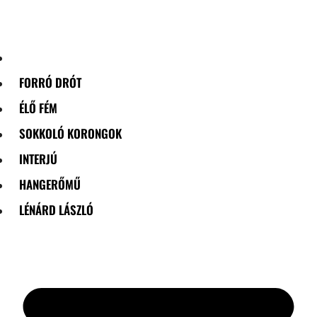
Skip
to
content
FORRÓ DRÓT
ÉLŐ FÉM
SOKKOLÓ KORONGOK
INTERJÚ
HANGERŐMŰ
LÉNÁRD LÁSZLÓ