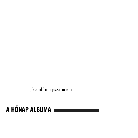
[
korábbi lapszámok »
]
A HÓNAP ALBUMA