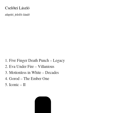
Cselőtei László
alapító, felelős kiadó
1. Five Finger Death Punch – Legacy
2. Eva Under Fire – Villanious
3. Motionless in White – Decades
4. Gorod – The Ember One
5. Iconic – II