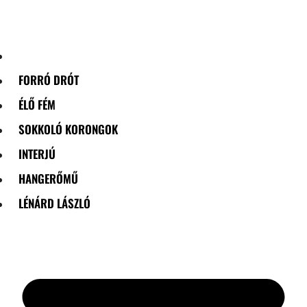
Skip
to
content
FORRÓ DRÓT
ÉLŐ FÉM
SOKKOLÓ KORONGOK
INTERJÚ
HANGERŐMŰ
LÉNÁRD LÁSZLÓ